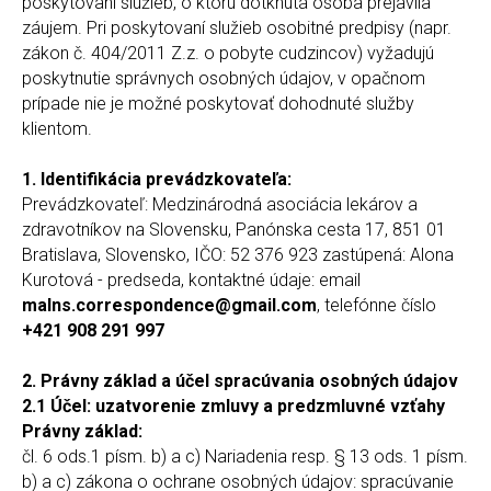
poskytovaní služieb, o ktorú dotknutá osoba prejavila
záujem. Pri poskytovaní služieb osobitné predpisy (napr.
zákon č. 404/2011 Z.z. o pobyte cudzincov) vyžadujú
poskytnutie správnych osobných údajov, v opačnom
prípade nie je možné poskytovať dohodnuté služby
klientom.
1. Identifikácia prevádzkovateľa:
Prevádzkovateľ: Medzinárodná asociácia lekárov a
zdravotníkov na Slovensku, Panónska cesta 17, 851 01
Bratislava, Slovensko, IČO: 52 376 923 zastúpená: Alona
Kurotová - predseda, kontaktné údaje: email
malns.correspondence@gmail.com
, telefónne číslo
+421 908 291 997
2. Právny základ a účel spracúvania osobných údajov
2.1 Účel: uzatvorenie zmluvy a predzmluvné vzťahy
Právny základ:
čl. 6 ods.1 písm. b) a c) Nariadenia resp. § 13 ods. 1 písm.
b) a c) zákona o ochrane osobných údajov: spracúvanie