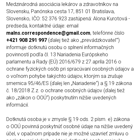
Medzinárodná asociácia lekárov a zdravotníkov na
Slovensku, Panónska cesta 17, 851 01 Bratislava,
Slovensko, IČO: 52 376 923 zastúpená: Alona Kurotová -
predseda, kontaktné údaje: email
malns.correspondence@gmail.com
, telefónne číslo
+421 908 291 997
(ďalej tiež ako „prevádzkovateľ“)
informuje dotknutú osobu o splnení informačných
povinností podľa čl. 13 Nariadenia Európskeho
parlamentu a Rady (EÚ) 2016/679 z 27.apríla 2016 o
ochrane fyzických osôb pri spracúvaní osobných údajov a
o voľnom pohybe takýchto údajov, ktorým sa zrušuje
smernica 95/46/ES (ďalej len „Nariadenie“) a § 19 zákona
č. 18/2018 Z.z. o ochrane osobných údajov (ďalej tiež
ako „zákon o OOÚ“) poskytnutím nižšie uvedených
informácií.
Dotknutá osoba je v zmysle § 19 ods. 2 písm. e) zákona
o OOÚ povinná poskytnúť osobné údaje na nižšie uvedený
účel, v opačnom prípade nie je možné uzavrieť zmluvu o