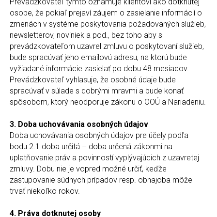
Prevádzkovateľ týmto oznamuje klientovi ako dotknutej
osobe, že pokiaľ prejaví záujem o zasielanie informácií o
zmenách v systéme poskytovania požadovaných služieb,
newsletterov, noviniek a pod., bez toho aby s
prevádzkovateľom uzavrel zmluvu o poskytovaní služieb,
bude spracúvať jeho emailovú adresu, na ktorú bude
vyžiadané informácie zasielať po dobu 48 mesiacov.
Prevádzkovateľ vyhlasuje, že osobné údaje bude
spracúvať v súlade s dobrými mravmi a bude konať
spôsobom, ktorý neodporuje zákonu o OOÚ a Nariadeniu.
3. Doba uchovávania osobných údajov
Doba uchovávania osobných údajov pre účely podľa
bodu 2.1 doba určitá – doba určená zákonmi na
uplatňovanie práv a povinností vyplývajúcich z uzavretej
zmluvy. Dobu nie je vopred možné určiť, keďže
zastupovanie súdnych prípadov resp. obhajoba môže
trvať niekoľko rokov.
4. Práva dotknutej osoby